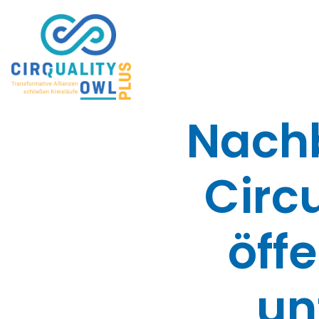
Nachb
Circ
öff
un