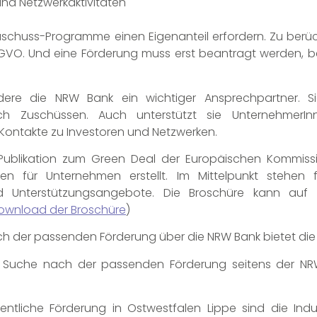
nd Netzwerkaktivitäten
Zuschuss-Programme einen Eigenanteil erfordern. Zu berück
AGVO. Und eine Förderung muss erst beantragt werden, 
ere die NRW Bank ein wichtiger Ansprechpartner. S
ßlich Zuschüssen. Auch unterstützt sie Unternehmer
Kontakte zu Investoren und Netzwerken.
e Publikation zum Green Deal der Europäischen Kommis
 für Unternehmen erstellt. Im Mittelpunkt stehen 
nd Unterstützungsangebote. Die Broschüre kann auf 
ownload der Broschüre
)
ach der passenden Förderung über die NRW Bank bietet di
ur Suche nach der passenden Förderung seitens der NR
fentliche Förderung in Ostwestfalen Lippe sind die Ind