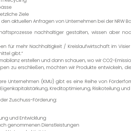
m Recycling
tpässe
tzliche Ziele
n den aktuellen Anfragen von Unternehmen bei der NRW Ba
äftsprozesse nachhaltiger gestalten, wissen aber no
n für mehr Nachhaltigkeit / Kreislaufwirtschaft im Visie
ttel gibt.“
limabilanz erstellen und dann schauen, wo wir CO2-Emissio
n zu erschließen, möchten wir Produkte entwickeln, di
lere Unternehmen (KMU) gibt es eine Reihe von Förderfor
 Eigenkapitalstärkung, Kreditoptimierung, Risikoteilung und
 der Zuschuss-Förderung:
ung und Entwicklung
pruch genommenen Dienstleistungen