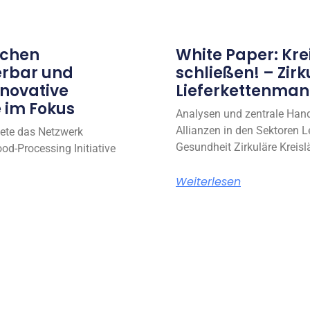
schen
White Paper: Kr
erbar und
schließen! – Zirk
nnovative
Lieferkettenma
 im Fokus
Analysen und zentrale Hand
Allianzen in den Sektoren L
tete das Netzwerk
Gesundheit Zirkuläre Kreis
od-Processing Initiative
Weiterlesen