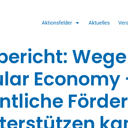
Aktionsfelder
Aktuelles
Ver
ericht: Wege 
ular Economy 
entliche Förde
terstützen ka