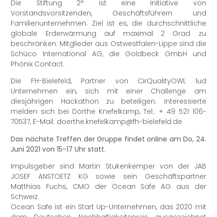
Die Stiftung 2° ist eine Initiative von
Vorstandsvorsitzenden, Geschäftsführern und
Familienunternehmen. Ziel ist es, die durchschnittliche
globale Erderwärmung auf maximal 2 Grad zu
beschränken. Mitglieder aus Ostwestfalen-Lippe sind die
Schüco International AG, die Goldbeck GmbH und
Phönix Contact.
Die FH-Bielefeld, Partner von CirQualityOWL lud
Unternehmen ein, sich mit einer Challenge am
diesjährigen Hackathon zu beteiligen. Interessierte
melden sich bei Dörthe Knefelkamp, Tel.: + 49 521 106-
70537, E-Mail: doerthe.knefelkamp@fh-bielefeld.de
Das nächste Treffen der Gruppe findet online am Do, 24.
Juni 2021 von 15-17 Uhr statt.
Impulsgeber sind Martin Stukenkemper von der JAB
JOSEF ANSTOETZ KG sowie sein Geschäftspartner
Matthias Fuchs, CMO der Ocean Safe AG aus der
Schweiz.
Ocean Safe ist ein Start Up-Unternehmen, das 2020 mit
dem Deutschen Nachhaltigkeitspreis ausgezeichnet