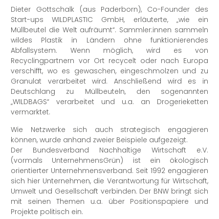
Dieter Gottschalk (aus Paderborn), Co-Founder des
Start-ups WILDPLASTIC GmbH, erläuterte, „wie ein
Müllbeutel die Welt aufräumt“. Sammler:innen sammeln
wildes Plastik in Ländern ohne funktionierendes
Abfallsystem. Wenn möglich, wird es von
Recyclingpartnern vor Ort recycelt oder nach Europa
verschifft, wo es gewaschen, eingeschmolzen und zu
Granulat verarbeitet wird. Anschließend wird es in
Deutschlang zu Müllbeuteln, den sogenannten
„WILDBAGS“ verarbeitet und u.a. an Drogerieketten
vermarktet.
Wie Netzwerke sich auch strategisch engagieren
können, wurde anhand zweier Beispiele aufgezeigt.
Der Bundesverband Nachhaltige Wirtschaft e.V.
(vormals UnternehmensGrün) ist ein ökologisch
orientierter Unternehmensverband. Seit 1992 engagieren
sich hier Unternehmen, die Verantwortung für Wirtschaft,
Umwelt und Gesellschaft verbinden. Der BNW bringt sich
mit seinen Themen u.a. über Positionspapiere und
Projekte politisch ein.